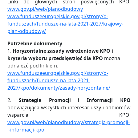
Linki do głównych stron poświęconych KPO:
www.gov.pl/web/planodbudowy
www.funduszeeuropejskie.gov.pl/strony/o-
funduszach/fundusze-na-lata-2021-2027/krajowy-
plan-odbudowy/
Potrzebne dokumenty
1.
Horyzontalne zasady wdrożeniowe KPO i
kryteria wyboru przedsięwzięć dla KPO
można
odnaleźć pod linkiem:
www.funduszeeuropejskie.gov.pl/strony/o-
funduszach/fundusze-na-lata-2021-
2027/kpo/dokumenty/zasady-horyzontalne/
2.
Strategia Promocji i Informacji KPO
obowiązująca wszystkich interesariuszy i odbiorców
wsparcia KPO:
www.gov.pl/web/planodbudowy/strategia-promocji-
i-informacji-kpo