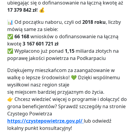
ubiegając się o dofinansowanie na łączną kwotę aż
17 379 842 zł
! 💰
📊 Od początku naboru, czyli od
2018 roku
, liczby
mówią same za siebie:
✅
66 168
wniosków o dofinansowanie na łączną
kwotę
3 167 601 721 zł
✅ Wypłacono już ponad
1,15
miliarda złotych na
poprawę jakości powietrza na Podkarpaciu
Dziękujemy mieszkańcom za zaangażowanie w
walkę o lepsze środowisko! 💚 Dzięki wspólnemu
wysiłkowi nasz region staje
się miejscem bardziej przyjaznym do życia.
👉 Chcesz wiedzieć więcej o programie i dołączyć do
grona beneficjentów? Sprawdź szczegóły na stronie
Czystego Powietrza
https://czystepowietrze.gov.pl/
lub odwiedź
lokalny punkt konsultacyjny!