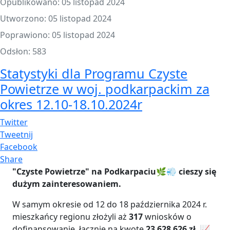
Opublikowano: 05 listopad 2024
Utworzono: 05 listopad 2024
Poprawiono: 05 listopad 2024
Odsłon: 583
Statystyki dla Programu Czyste
Powietrze w woj. podkarpackim za
okres 12.10-18.10.2024r
Twitter
Tweetnij
Facebook
Share
"Czyste Powietrze" na Podkarpaciu🌿💨 cieszy się
dużym zainteresowaniem.
W samym okresie od 12 do 18 października 2024 r.
mieszkańcy regionu złożyli aż
317
wniosków o
dofinansowanie, łącznie na kwotę
23 628 626 zł
. 📈