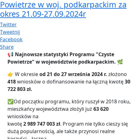
Powietrze w woj. podkarpackim za
okres 21.09-27.09.2024r
Twitter
Tweetnij
Facebook
Share
📢
Najnowsze statystyki Programu "Czyste
Powietrze" w województwie podkarpackim.
🌿
👉 W okresie
od 21 do 27 września 2024 r.
złożono
418
wniosków o dofinansowanie na łączną kwotę
30
722 803 zł.
✅Od początku programu, który ruszył w 2018 roku,
mieszkańcy województwa złożyli już
63 620
wniosków na
kwotę
2 989 747 003 zł
. Program nie tylko cieszy się
dużą popularnością, ale także przynosi realne
korzyści – łączna