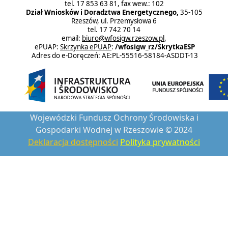
tel. 17 853 63 81, fax wew.: 102
Dział Wniosków i Doradztwa Energetycznego,
35-105
Rzeszów, ul. Przemysłowa 6
tel. 17 742 70 14
email:
biuro@wfosigw.rzeszow.pl
,
ePUAP:
Skrzynka ePUAP
:
/wfosigw_rz/SkrytkaESP
Adres do e-Doręczeń: AE:PL-55516-58184-ASDDT-13
Wojewódzki Fundusz Ochrony Środowiska i
Gospodarki Wodnej w Rzeszowie © 2024
Deklaracja dostępności
Polityka prywatności