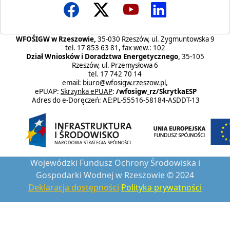
WFOŚIGW w Rzeszowie,
35-030 Rzeszów, ul. Zygmuntowska 9
tel. 17 853 63 81, fax wew.: 102
Dział Wniosków i Doradztwa Energetycznego,
35-105
Rzeszów, ul. Przemysłowa 6
tel. 17 742 70 14
email:
biuro@wfosigw.rzeszow.pl
,
ePUAP:
Skrzynka ePUAP
:
/wfosigw_rz/SkrytkaESP
Adres do e-Doręczeń: AE:PL-55516-58184-ASDDT-13
Wojewódzki Fundusz Ochrony Środowiska i
Gospodarki Wodnej w Rzeszowie © 2024
Deklaracja dostępności
Polityka prywatności