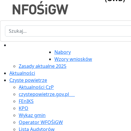
Szukaj
Nabory
Wzory wniosków
Zasady aktualne 2025
Aktualności
Czyste powietrze
Aktualności CzP
czystepowietrze.gov.pl
FEnIKS
KPO
Wykaz gmin
Operator WFOŚiGW
Lista Audytorów