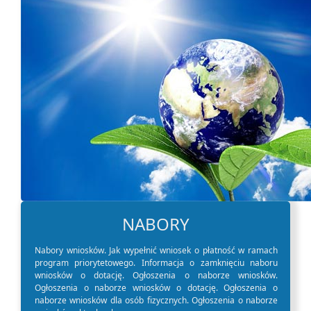
NABORY
Nabory wniosków. Jak wypełnić wniosek o
płatność w ramach
program priorytetowego. Informacja o zamknięciu naboru
wniosków o dotację. Ogłoszenia o naborze wniosków.
Ogłoszenia o naborze wniosków o dotację. Ogłoszenia o
naborze wniosków dla osób fizycznych. Ogłoszenia o naborze