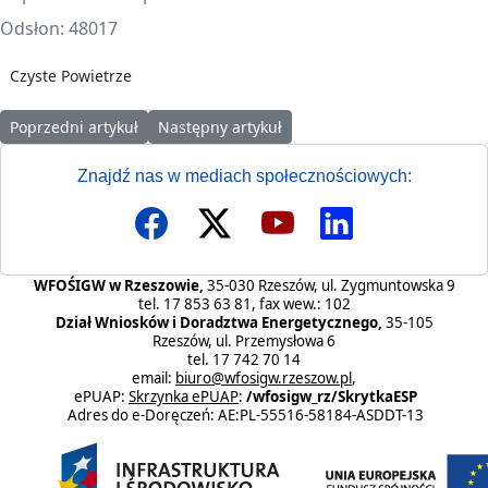
Odsłon: 48017
Czyste Powietrze
Poprzedni artykuł: OSTRZEŻENIE DLA WNIOSKODAWCÓW I BEN
Następny artykuł: Finansowanie Programu Cz
Poprzedni artykuł
Następny artykuł
Znajdź nas w mediach społecznościowych:
WFOŚIGW w Rzeszowie,
35-030 Rzeszów, ul. Zygmuntowska 9
tel. 17 853 63 81, fax wew.: 102
Dział Wniosków i Doradztwa Energetycznego,
35-105
Rzeszów, ul. Przemysłowa 6
tel. 17 742 70 14
email:
biuro@wfosigw.rzeszow.pl
,
ePUAP:
Skrzynka ePUAP
:
/wfosigw_rz/SkrytkaESP
Adres do e-Doręczeń: AE:PL-55516-58184-ASDDT-13