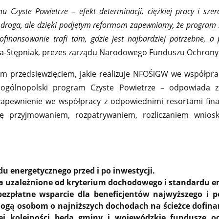
 Czyste Powietrze – efekt determinacji, ciężkiej pracy i szer
 droga, ale dzięki podjętym reformom zapewniamy, że program st
 dofinansowanie trafi tam, gdzie jest najbardziej potrzebne,
a-Stępniak, prezes zarządu Narodowego Funduszu Ochrony
szym przedsięwzięciem, jakie realizuje NFOŚiGW we współ
gólnopolski program Czyste Powietrze – odpowiada 
a zapewnienie we współpracy z odpowiednimi resortami fi
 się przyjmowaniem, rozpatrywaniem, rozliczaniem wnio
 energetycznego przed i po inwestycji.
 uzależnione od kryterium dochodowego i standardu e
bezpłatne wsparcie dla beneficjentów najwyższego i
gą osobom o najniższych dochodach na ścieżce dofinanso
zej kolejności będą gminy i wojewódzkie fundusze o