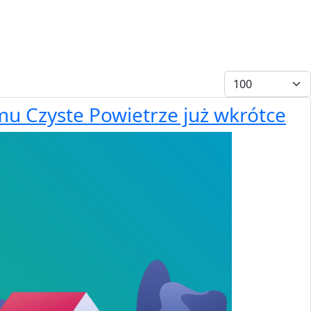
Pokaż #
mu Czyste Powietrze już wkrótce