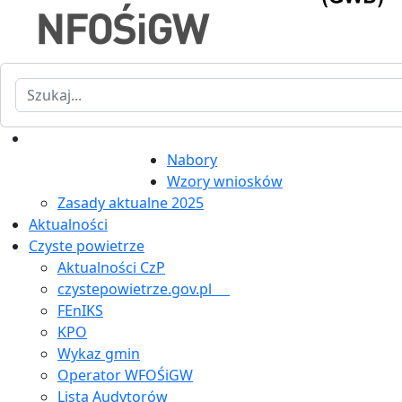
Szukaj
Nabory
Wzory wniosków
Zasady aktualne 2025
Aktualności
Czyste powietrze
Aktualności CzP
czystepowietrze.gov.pl
FEnIKS
KPO
Wykaz gmin
Operator WFOŚiGW
Lista Audytorów