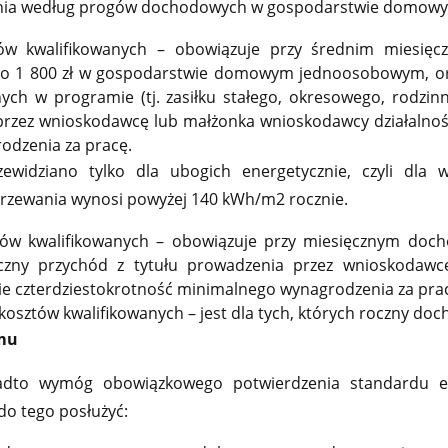
nia według progów dochodowych w gospodarstwie domowym
w kwalifikowanych – obowiązuje przy średnim miesię
o 1 800 zł w gospodarstwie domowym jednoosobowym, oraz
nych w programie (tj. zasiłku stałego, okresowego, rodzin
 przez wnioskodawcę lub małżonka wnioskodawcy działalno
dzenia za pracę.
idziano tylko dla ubogich energetycznie, czyli dla wł
rzewania wynosi powyżej 140 kWh/m2 rocznie.
ów kwalifikowanych – obowiązuje przy miesięcznym docho
zny przychód z tytułu prowadzenia przez wnioskodawcę
 czterdziestokrotność minimalnego wynagrodzenia za pra
osztów kwalifikowanych – jest dla tych, których roczny doch
omu
to wymóg obowiązkowego potwierdzenia standardu en
do tego posłużyć: