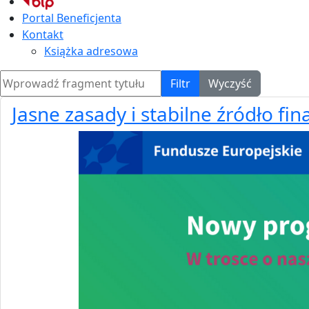
Portal Beneficjenta
Kontakt
Książka adresowa
Wprowadź fragment tytułu
Filtr
Wyczyść
Jasne zasady i stabilne źródło f