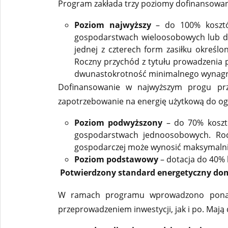
Program zakłada trzy poziomy dofinansowa
Poziom najwyższy
– do 100% kosztó
gospodarstwach wieloosobowych lub d
jednej z czterech form zasiłku określo
Roczny przychód z tytułu prowadzenia
dwunastokrotność minimalnego wynagro
Dofinansowanie w najwyższym progu przew
zapotrzebowanie na energię użytkową do og
Poziom podwyższony
– do 70% koszt
gospodarstwach jednoosobowych. Roc
gospodarczej może wynosić maksymalnie
Poziom podstawowy
– dotacja do 40% k
Potwierdzony standard energetyczny d
W ramach programu wprowadzono ponad
przeprowadzeniem inwestycji, jak i po. Mają 