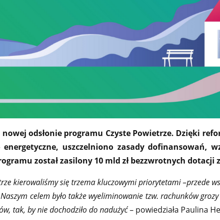
w nowej odsłonie programu Czyste Powietrze. Dzięki r
 energetyczne, uszczelniono zasady dofinansowań, 
programu został zasilony 10 mld zł bezzwrotnych dotacj
rze kierowaliśmy się trzema kluczowymi priorytetami –przede 
ch. Naszym celem było także wyeliminowanie tzw. rachunków gro
ów, tak, by nie dochodziło do nadużyć
– powiedziała Paulina He