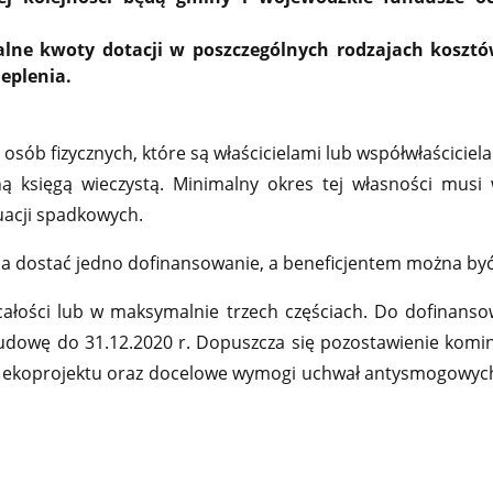
ne kwoty dotacji w poszczególnych rodzajach kosztów
eplenia.
sób fizycznych, które są właścicielami lub współwłaścici
 księgą wieczystą. Minimalny okres tej własności musi
uacji spadkowych.
a dostać jedno dofinansowanie, a beneficjentem można być 
łości lub w maksymalnie trzech częściach. Do dofinansowan
udowę do 31.12.2020 r. Dopuszcza się pozostawienie komi
a ekoprojektu oraz docelowe wymogi uchwał antysmogowych