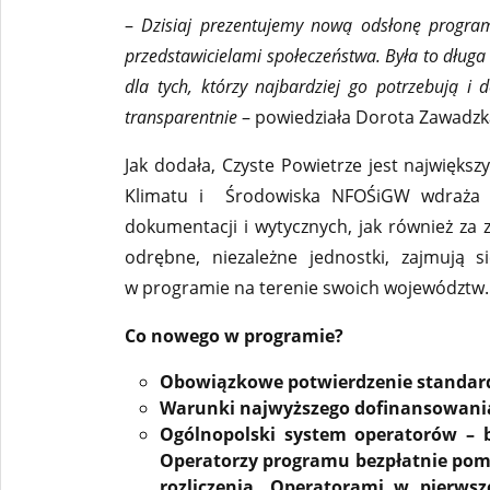
–
Dzisiaj prezentujemy nową odsłonę programu
przedstawicielami społeczeństwa. Była to długa
dla tych, którzy najbardziej go potrzebują i
transparentnie
– powiedziała Dorota Zawadzk
Jak dodała, Czyste Powietrze jest najwięk
Klimatu i Środowiska NFOŚiGW wdraża o
dokumentacji i wytycznych, jak również z
odrębne, niezależne jednostki, zajmują
w programie na terenie swoich województw.
Co nowego w programie?
Obowiązkowe potwierdzenie standardu
Warunki najwyższego dofinansowania
Ogólnopolski system operatorów – 
Operatorzy programu bezpłatnie pomo
rozliczenia. Operatorami w pierws