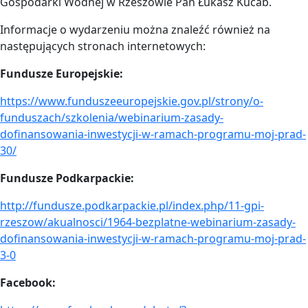
Gospodarki Wodnej w Rzeszowie Pan Łukasz Kucab.
Informacje o wydarzeniu można znaleźć również na
następujących stronach internetowych:
Fundusze Europejskie:
https://www.funduszeeuropejskie.gov.pl/strony/o-
funduszach/szkolenia/webinarium-zasady-
dofinansowania-inwestycji-w-ramach-programu-moj-prad-
30/
Fundusze Podkarpackie:
http://fundusze.podkarpackie.pl/index.php/11-gpi-
rzeszow/akualnosci/1964-bezplatne-webinarium-zasady-
dofinansowania-inwestycji-w-ramach-programu-moj-prad-
3-0
Facebook: