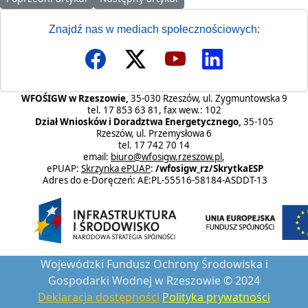
Znajdź nas w mediach społecznościowych:
WFOŚIGW w Rzeszowie,
35-030 Rzeszów, ul. Zygmuntowska 9
tel. 17 853 63 81, fax wew.: 102
Dział Wniosków i Doradztwa Energetycznego,
35-105
Rzeszów, ul. Przemysłowa 6
tel. 17 742 70 14
email:
biuro@wfosigw.rzeszow.pl
,
ePUAP:
Skrzynka ePUAP
:
/wfosigw_rz/SkrytkaESP
Adres do e-Doręczeń: AE:PL-55516-58184-ASDDT-13
Wojewódzki Fundusz Ochrony Środowiska i
Gospodarki Wodnej w Rzeszowie © 2024
Deklaracja dostępności
Polityka prywatności