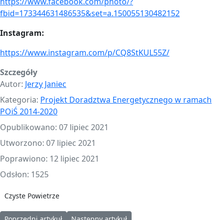
https://www.facebook.com/photo/?
fbid=173344631486535&set=a.150055130482152
Instagram:
https://www.instagram.com/p/CQ8StKUL55Z/
Szczegóły
Autor:
Jerzy Janiec
Kategoria:
Projekt Doradztwa Energetycznego w ramach
POiŚ 2014-2020
Opublikowano: 07 lipiec 2021
Utworzono: 07 lipiec 2021
Poprawiono: 12 lipiec 2021
Odsłon: 1525
Czyste Powietrze
Poprzedni artykuł: Prezentacja „Termomodernizacja budynków mie
Następny artykuł: SZKOLENIE Z PP „CZYS
Poprzedni artykuł
Następny artykuł