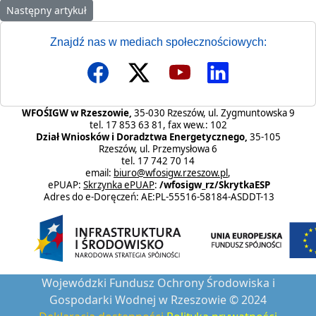
Następny artykuł: Zgłaszanie nieprawidłowości i nadużyć FEnIKS 
Następny artykuł
Znajdź nas w mediach społecznościowych:
WFOŚIGW w Rzeszowie,
35-030 Rzeszów, ul. Zygmuntowska 9
tel. 17 853 63 81, fax wew.: 102
Dział Wniosków i Doradztwa Energetycznego,
35-105
Rzeszów, ul. Przemysłowa 6
tel. 17 742 70 14
email:
biuro@wfosigw.rzeszow.pl
,
ePUAP:
Skrzynka ePUAP
:
/wfosigw_rz/SkrytkaESP
Adres do e-Doręczeń: AE:PL-55516-58184-ASDDT-13
Wojewódzki Fundusz Ochrony Środowiska i
Gospodarki Wodnej w Rzeszowie © 2024