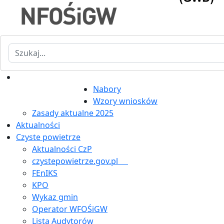
Szukaj
Nabory
Wzory wniosków
Zasady aktualne 2025
Aktualności
Czyste powietrze
Aktualności CzP
czystepowietrze.gov.pl
FEnIKS
KPO
Wykaz gmin
Operator WFOŚiGW
Lista Audytorów