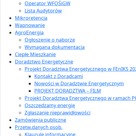
Operator WFOŚiGW
Lista Audytorów
Mikroretencja
Wapnowanie
AgroEnergia
Ogłoszenie o naborze
Wymagana dokumentacja
Ciepłe Mieszkanie
Doradztwo Energetyczne
Projekt Doradztwa Energetycznego w FEnIKS 202
Kontakt z Doradcami
Nowości w Doradztwie Energetycznym
PROJEKT DORADZTWA – FILM
Projekt Doradztwa Energetycznego w ramach P
Oszczedzamy energię
Zgłaszanie nieprawidłowości
Zamówienia publiczne
Przetw.danych osob.
Klauzule informacyjne