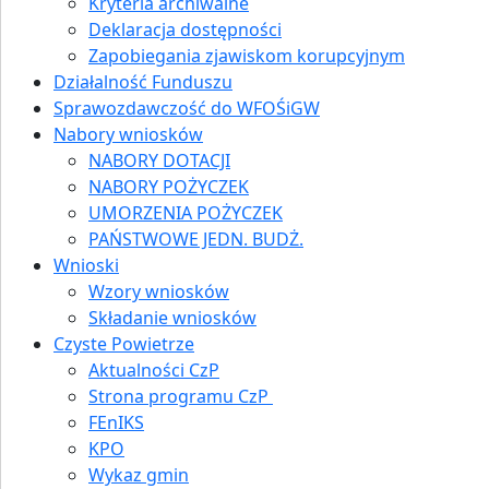
Kryteria archiwalne
Deklaracja dostępności
Zapobiegania zjawiskom korupcyjnym
Działalność Funduszu
Sprawozdawczość do WFOŚiGW
Nabory wniosków
NABORY DOTACJI
NABORY POŻYCZEK
UMORZENIA POŻYCZEK
PAŃSTWOWE JEDN. BUDŻ.
Wnioski
Wzory wniosków
Składanie wniosków
Czyste Powietrze
Aktualności CzP
Strona programu CzP
FEnIKS
KPO
Wykaz gmin