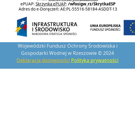
ePUAP:
Skrzynka ePUAP
:
/wfosigw_rz/SkrytkaESP
Adres do e-Doręczeń: AE:PL-55516-58184-ASDDT-13
Wojewódzki Fundusz Ochrony Środowiska i
Gospodarki Wodnej w Rzeszowie © 2024
Deklaracja dostępności
Polityka prywatności