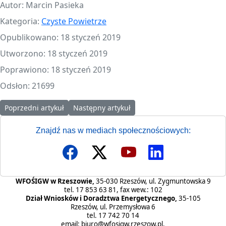
Autor:
Marcin Pasieka
Kategoria:
Czyste Powietrze
Opublikowano: 18 styczeń 2019
Utworzono: 18 styczeń 2019
Poprawiono: 18 styczeń 2019
Odsłon: 21699
Poprzedni artykuł: Ważna informacja dotycząca PP "Czyste Powiet
Następny artykuł: Wstrzymanie naboru wnio
Poprzedni artykuł
Następny artykuł
Znajdź nas w mediach społecznościowych:
WFOŚIGW w Rzeszowie,
35-030 Rzeszów, ul. Zygmuntowska 9
tel. 17 853 63 81, fax wew.: 102
Dział Wniosków i Doradztwa Energetycznego,
35-105
Rzeszów, ul. Przemysłowa 6
tel. 17 742 70 14
email:
biuro@wfosigw.rzeszow.pl
,