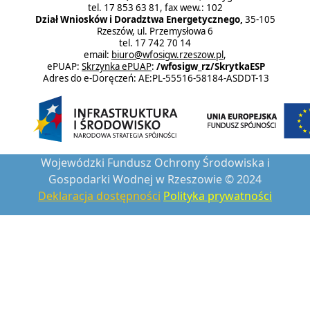
tel. 17 853 63 81, fax wew.: 102
Dział Wniosków i Doradztwa Energetycznego,
35-105
Rzeszów, ul. Przemysłowa 6
tel. 17 742 70 14
email:
biuro@wfosigw.rzeszow.pl
,
ePUAP:
Skrzynka ePUAP
:
/wfosigw_rz/SkrytkaESP
Adres do e-Doręczeń: AE:PL-55516-58184-ASDDT-13
Wojewódzki Fundusz Ochrony Środowiska i
Gospodarki Wodnej w Rzeszowie © 2024
Deklaracja dostępności
Polityka prywatności