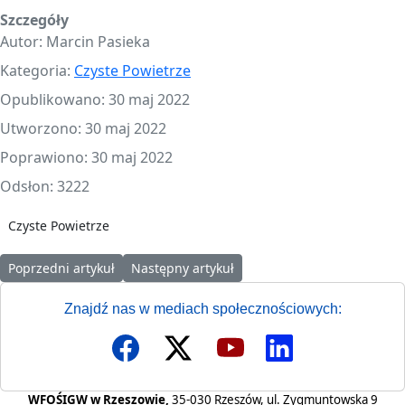
Szczegóły
Autor:
Marcin Pasieka
Kategoria:
Czyste Powietrze
Opublikowano: 30 maj 2022
Utworzono: 30 maj 2022
Poprawiono: 30 maj 2022
Odsłon: 3222
Czyste Powietrze
Poprzedni artykuł: Komunikat w sprawie przeprowadzenia ankiet 
Następny artykuł: Nowe wsparcie dla punktó
Poprzedni artykuł
Następny artykuł
Znajdź nas w mediach społecznościowych:
WFOŚIGW w Rzeszowie,
35-030 Rzeszów, ul. Zygmuntowska 9