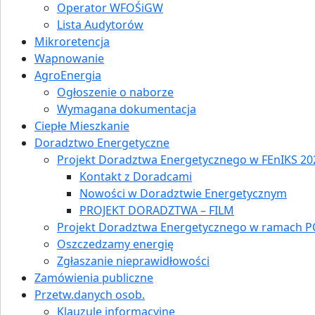
Operator WFOŚiGW
Lista Audytorów
Mikroretencja
Wapnowanie
AgroEnergia
Ogłoszenie o naborze
Wymagana dokumentacja
Ciepłe Mieszkanie
Doradztwo Energetyczne
Projekt Doradztwa Energetycznego w FEnIKS 202
Kontakt z Doradcami
Nowości w Doradztwie Energetycznym
PROJEKT DORADZTWA – FILM
Projekt Doradztwa Energetycznego w ramach P
Oszczedzamy energię
Zgłaszanie nieprawidłowości
Zamówienia publiczne
Przetw.danych osob.
Klauzule informacyjne