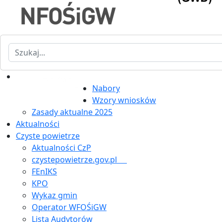
Szukaj
Nabory
Wzory wniosków
Zasady aktualne 2025
Aktualności
Czyste powietrze
Aktualności CzP
czystepowietrze.gov.pl
FEnIKS
KPO
Wykaz gmin
Operator WFOŚiGW
Lista Audytorów