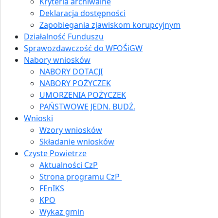
Kryteria archiwalne
Deklaracja dostępności
Zapobiegania zjawiskom korupcyjnym
Działalność Funduszu
Sprawozdawczość do WFOŚiGW
Nabory wniosków
NABORY DOTACJI
NABORY POŻYCZEK
UMORZENIA POŻYCZEK
PAŃSTWOWE JEDN. BUDŻ.
Wnioski
Wzory wniosków
Składanie wniosków
Czyste Powietrze
Aktualności CzP
Strona programu CzP
FEnIKS
KPO
Wykaz gmin