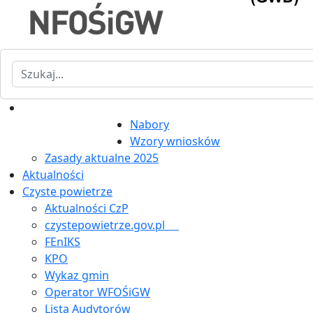
Szukaj
Nabory
Wzory wniosków
Zasady aktualne 2025
Aktualności
Czyste powietrze
Aktualności CzP
czystepowietrze.gov.pl
FEnIKS
KPO
Wykaz gmin
Operator WFOŚiGW
Lista Audytorów