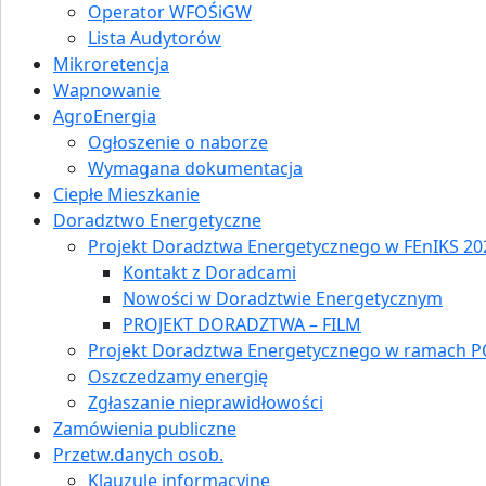
Operator WFOŚiGW
Lista Audytorów
Mikroretencja
Wapnowanie
AgroEnergia
Ogłoszenie o naborze
Wymagana dokumentacja
Ciepłe Mieszkanie
Doradztwo Energetyczne
Projekt Doradztwa Energetycznego w FEnIKS 202
Kontakt z Doradcami
Nowości w Doradztwie Energetycznym
PROJEKT DORADZTWA – FILM
Projekt Doradztwa Energetycznego w ramach P
Oszczedzamy energię
Zgłaszanie nieprawidłowości
Zamówienia publiczne
Przetw.danych osob.
Klauzule informacyjne