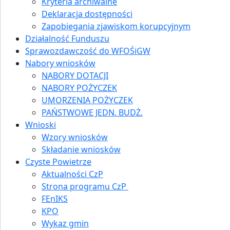
Kryteria archiwalne
Deklaracja dostępności
Zapobiegania zjawiskom korupcyjnym
Działalność Funduszu
Sprawozdawczość do WFOŚiGW
Nabory wniosków
NABORY DOTACJI
NABORY POŻYCZEK
UMORZENIA POŻYCZEK
PAŃSTWOWE JEDN. BUDŻ.
Wnioski
Wzory wniosków
Składanie wniosków
Czyste Powietrze
Aktualności CzP
Strona programu CzP
FEnIKS
KPO
Wykaz gmin