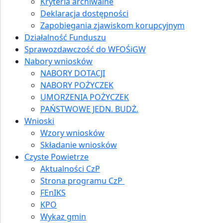
Kryteria archiwalne
Deklaracja dostępności
Zapobiegania zjawiskom korupcyjnym
Działalność Funduszu
Sprawozdawczość do WFOŚiGW
Nabory wniosków
NABORY DOTACJI
NABORY POŻYCZEK
UMORZENIA POŻYCZEK
PAŃSTWOWE JEDN. BUDŻ.
Wnioski
Wzory wniosków
Składanie wniosków
Czyste Powietrze
Aktualności CzP
Strona programu CzP
FEnIKS
KPO
Wykaz gmin