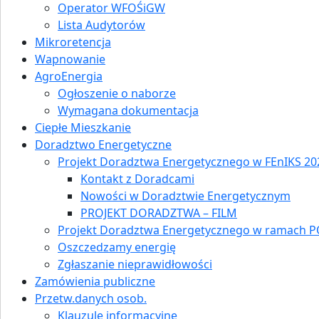
Operator WFOŚiGW
Lista Audytorów
Mikroretencja
Wapnowanie
AgroEnergia
Ogłoszenie o naborze
Wymagana dokumentacja
Ciepłe Mieszkanie
Doradztwo Energetyczne
Projekt Doradztwa Energetycznego w FEnIKS 202
Kontakt z Doradcami
Nowości w Doradztwie Energetycznym
PROJEKT DORADZTWA – FILM
Projekt Doradztwa Energetycznego w ramach P
Oszczedzamy energię
Zgłaszanie nieprawidłowości
Zamówienia publiczne
Przetw.danych osob.
Klauzule informacyjne