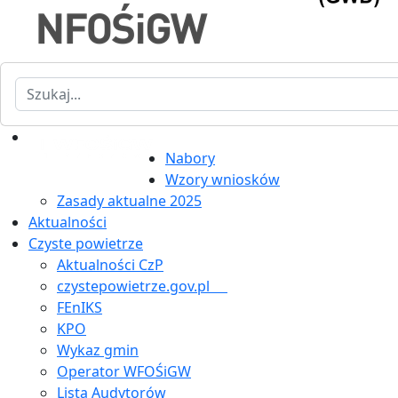
Szukaj
Nabory
Wzory wniosków
Zasady aktualne 2025
Aktualności
Czyste powietrze
Aktualności CzP
czystepowietrze.gov.pl
FEnIKS
KPO
Wykaz gmin
Operator WFOŚiGW
Lista Audytorów