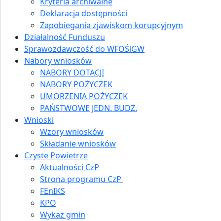
Kryteria archiwalne
Deklaracja dostępności
Zapobiegania zjawiskom korupcyjnym
Działalność Funduszu
Sprawozdawczość do WFOŚiGW
Nabory wniosków
NABORY DOTACJI
NABORY POŻYCZEK
UMORZENIA POŻYCZEK
PAŃSTWOWE JEDN. BUDŻ.
Wnioski
Wzory wniosków
Składanie wniosków
Czyste Powietrze
Aktualności CzP
Strona programu CzP
FEnIKS
KPO
Wykaz gmin