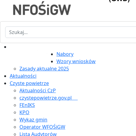
Szukaj
Nabory
Wzory wniosków
Zasady aktualne 2025
Aktualności
Czyste powietrze
Aktualności CzP
czystepowietrze.gov.pl
FEnIKS
KPO
Wykaz gmin
Operator WFOŚiGW
Lista Audytorów