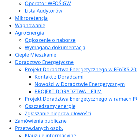
Operator WFOŚiGW
Lista Audytorów
Mikroretencja
Wapnowanie
AgroEnergia
Ogłoszenie o naborze
Wymagana dokumentacja
Ciepłe Mieszkanie
Doradztwo Energetyczne
Projekt Doradztwa Energetycznego w FEnIKS 202
Kontakt z Doradcami
Nowości w Doradztwie Energetycznym
PROJEKT DORADZTWA – FILM
Projekt Doradztwa Energetycznego w ramach P
Oszczedzamy energię
Zgłaszanie nieprawidłowości
Zamówienia publiczne
Przetw.danych osob.
Klauzule informacyjne