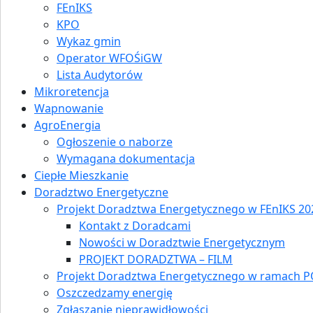
FEnIKS
KPO
Wykaz gmin
Operator WFOŚiGW
Lista Audytorów
Mikroretencja
Wapnowanie
AgroEnergia
Ogłoszenie o naborze
Wymagana dokumentacja
Ciepłe Mieszkanie
Doradztwo Energetyczne
Projekt Doradztwa Energetycznego w FEnIKS 202
Kontakt z Doradcami
Nowości w Doradztwie Energetycznym
PROJEKT DORADZTWA – FILM
Projekt Doradztwa Energetycznego w ramach P
Oszczedzamy energię
Zgłaszanie nieprawidłowości