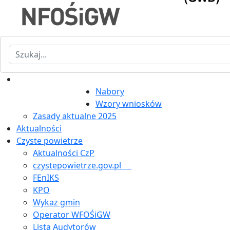
Szukaj
Nabory
Wzory wniosków
Zasady aktualne 2025
Aktualności
Czyste powietrze
Aktualności CzP
czystepowietrze.gov.pl
FEnIKS
KPO
Wykaz gmin
Operator WFOŚiGW
Lista Audytorów