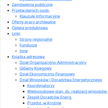
Zamówienia publiczne
Przetw.danych osob.
Klauzule informacyjne
Oferty pracy archiwalne
Opłata produktowa
Linki
Strony regionalne
Fundusze
Inne
Książka adresowa
Dział Organizacyjno-Administracyjny
Główny Księgowy
Dział Ekonomiczno-Finansowy
Dział Wniosków i Doradztwa Energetycznego
Koordynatorzy
Wieloosobowe stan. ds. realizacji wniosków i
Zespół Doradców Energ.
Przedst. w Krośnie