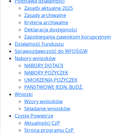
Podstawa działalności
Zasady aktualne 2025
Zasady archiwalne
Kryteria archiwalne
Deklaracja dostępności
Zapobiegania zjawiskom korupcyjnym
Działalność Funduszu
Sprawozdawczość do WFOŚiGW
Nabory wniosków
NABORY DOTACJI
NABORY POŻYCZEK
UMORZENIA POŻYCZEK
PAŃSTWOWE JEDN. BUDŻ.
Wnioski
Wzory wniosków
Składanie wniosków
Czyste Powietrze
Aktualności CzP
Strona programu CzP