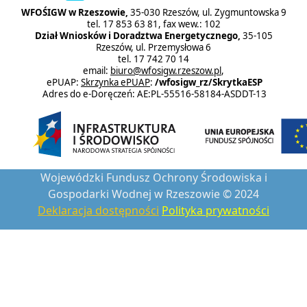
WFOŚIGW w Rzeszowie,
35-030 Rzeszów, ul. Zygmuntowska 9
tel. 17 853 63 81, fax wew.: 102
Dział Wniosków i Doradztwa Energetycznego,
35-105
Rzeszów, ul. Przemysłowa 6
tel. 17 742 70 14
email:
biuro@wfosigw.rzeszow.pl
,
ePUAP:
Skrzynka ePUAP
:
/wfosigw_rz/SkrytkaESP
Adres do e-Doręczeń: AE:PL-55516-58184-ASDDT-13
Wojewódzki Fundusz Ochrony Środowiska i
Gospodarki Wodnej w Rzeszowie © 2024
Deklaracja dostępności
Polityka prywatności