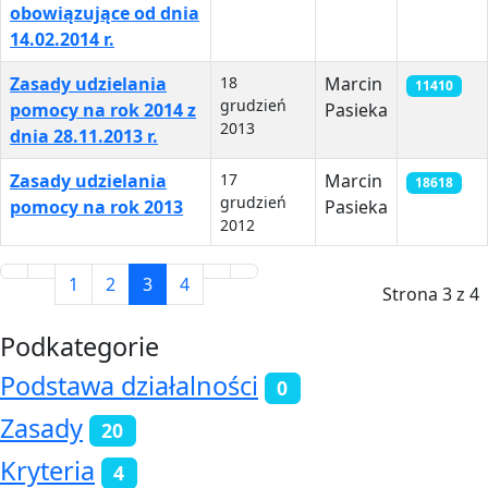
obowiązujące od dnia
14.02.2014 r.
Zasady udzielania
18
Marcin
11410
grudzień
pomocy na rok 2014 z
Pasieka
2013
dnia 28.11.2013 r.
Zasady udzielania
17
Marcin
18618
grudzień
pomocy na rok 2013
Pasieka
2012
1
2
3
4
Strona 3 z 4
Podkategorie
Podstawa działalności
0
Zasady
20
Kryteria
4