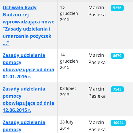
Uchwała Rady
15
Marcin
5256
grudzień
Nadzorczej
Pasieka
2015
wprowadzająca nowe
"Zasady udzielania i
umarzania pożyczek
..."
Zasady udzielania
14
Marcin
8670
grudzień
pomocy
Pasieka
2015
obowiązujące od dnia
01.01.2016 r.
Zasady udzielania
03 lipiec
Marcin
7543
2015
pomocy
Pasieka
obowiązujące od dnia
12.06.2015 r.
Zasady udzielania
28 luty
Marcin
10024
2014
pomocy
Pasieka