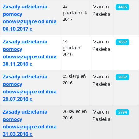
Spis artykułów
Zasady udzielania
23
Marcin
4455
październik
pomocy
Pasieka
2017
obowiązujące od dnia
06.10.2017 r.
Zasady udzielania
14
Marcin
7667
grudzień
pomocy
Pasieka
2016
obowiązujące od dnia
30.11.2016 r.
Zasady udzielania
05 sierpień
Marcin
5832
2016
pomocy
Pasieka
obowiązujące od dnia
29.07.2016 r.
Zasady udzielania
26 kwiecień
Marcin
5794
2016
pomocy
Pasieka
obowiązujące od dnia
31.03.2016 r.