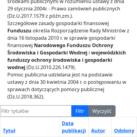
środkami publicznymi w rozumieniu ustawy z dnia
29 stycznia 2004r. - Prawo zamówień publicznych
(Dz.U.2017.1579 z późn.zm.).
Szczegółowe zasady gospodarki finansowej
Funduszu
określa Rozporządzenie Rady Ministrów z
dnia 16 listopada 2010 r. w sprawie gospodarki
finansowej
Narodowego Funduszu Ochrony
Środowiska i Gospodarki Wodnej
i
wojewódzkich
funduszy ochrony środowiska i gospodarki
wodnej
(Dz.U.2010.226.1479).
Pomoc publiczna udzielana jest na podstawie
ustawy z dnia 30 kwietnia 2004 r. o postępowaniu w
sprawach dotyczących pomocy publicznej
(Dz.U.2018.362).
Filtr tytułów
Filtr
Wyczyść
Data
Tytuł
publikacji
Autor
Odsłony