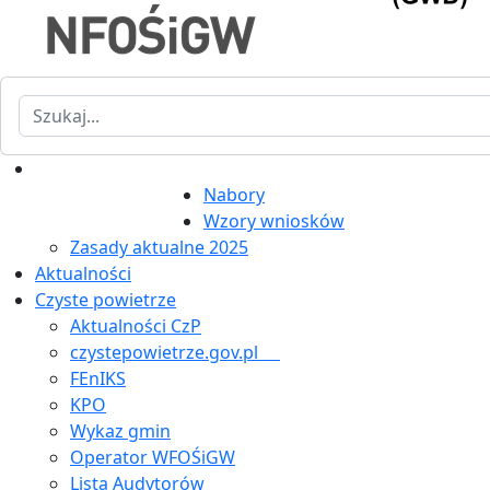
Szukaj
Nabory
Wzory wniosków
Zasady aktualne 2025
Aktualności
Czyste powietrze
Aktualności CzP
czystepowietrze.gov.pl
FEnIKS
KPO
Wykaz gmin
Operator WFOŚiGW
Lista Audytorów