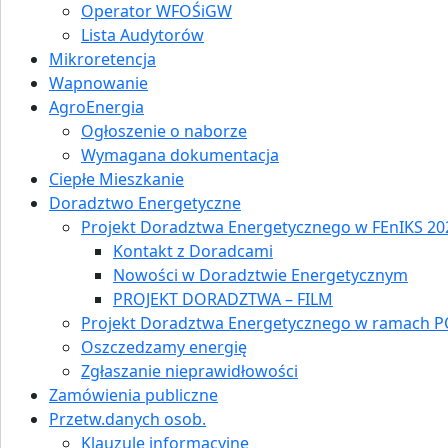
Operator WFOŚiGW
Lista Audytorów
Mikroretencja
Wapnowanie
AgroEnergia
Ogłoszenie o naborze
Wymagana dokumentacja
Ciepłe Mieszkanie
Doradztwo Energetyczne
Projekt Doradztwa Energetycznego w FEnIKS 202
Kontakt z Doradcami
Nowości w Doradztwie Energetycznym
PROJEKT DORADZTWA – FILM
Projekt Doradztwa Energetycznego w ramach P
Oszczedzamy energię
Zgłaszanie nieprawidłowości
Zamówienia publiczne
Przetw.danych osob.
Klauzule informacyjne