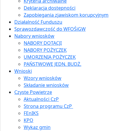
Kryteria archiwalne
Deklaracja dostępności
Zapobiegania zjawiskom korupcyjnym
Działalność Funduszu
Sprawozdawczość do WFOŚiGW
Nabory wniosków
NABORY DOTACJI
NABORY POŻYCZEK
UMORZENIA POŻYCZEK
PAŃSTWOWE JEDN. BUDŻ.
Wnioski
Wzory wniosków
Składanie wniosków
Czyste Powietrze
Aktualności CzP
Strona programu CzP
FEnIKS
KPO
Wykaz gmin