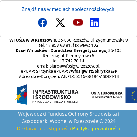
Znajdź nas w mediach społecznościowych:
WFOŚIGW w Rzeszowie,
35-030 Rzeszów, ul. Zygmuntowska 9
tel. 17 853 63 81, fax wew.: 102
Dział Wniosków i Doradztwa Energetycznego,
35-105
Rzeszów, ul. Przemysłowa 6
tel. 17 742 70 14
email:
biuro@wfosigw.rzeszow.pl
,
ePUAP:
Skrzynka ePUAP
:
/wfosigw_rz/SkrytkaESP
Adres do e-Doręczeń: AE:PL-55516-58184-ASDDT-13
Wojewódzki Fundusz Ochrony Środowiska i
Gospodarki Wodnej w Rzeszowie © 2024
Deklaracja dostępności
Polityka prywatności