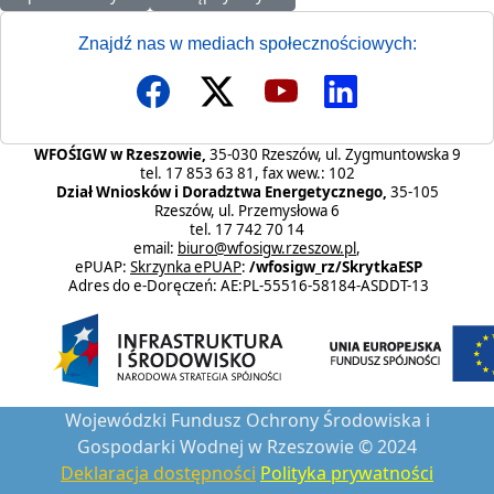
Znajdź nas w mediach społecznościowych:
WFOŚIGW w Rzeszowie,
35-030 Rzeszów, ul. Zygmuntowska 9
tel. 17 853 63 81, fax wew.: 102
Dział Wniosków i Doradztwa Energetycznego,
35-105
Rzeszów, ul. Przemysłowa 6
tel. 17 742 70 14
email:
biuro@wfosigw.rzeszow.pl
,
ePUAP:
Skrzynka ePUAP
:
/wfosigw_rz/SkrytkaESP
Adres do e-Doręczeń: AE:PL-55516-58184-ASDDT-13
Wojewódzki Fundusz Ochrony Środowiska i
Gospodarki Wodnej w Rzeszowie © 2024
Deklaracja dostępności
Polityka prywatności