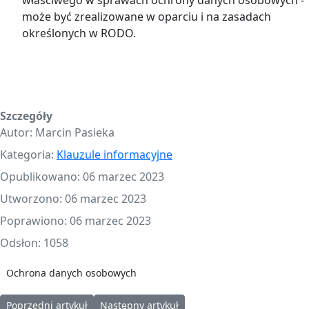
może być zrealizowane w oparciu i na zasadach
określonych w RODO.
Szczegóły
Autor:
Marcin Pasieka
Kategoria:
Klauzule informacyjne
Opublikowano: 06 marzec 2023
Utworzono: 06 marzec 2023
Poprawiono: 06 marzec 2023
Odsłon: 1058
Ochrona danych osobowych
Poprzedni artykuł: Klauzula informacyjna - konkurs dla Kół Gosp
Następny artykuł: Klauzula inf. dla Szkół Po
Poprzedni artykuł
Następny artykuł