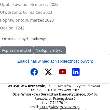
Opublikowano: 06 marzec 2023
Utworzono: 06 marzec 2023
Poprawiono: 06 marzec 2023
Odsłon: 1242
Ochrona danych osobowych
Poprzedni artykuł: Klauzula informacyjna dla uczniów oraz ich r
Następny artykuł: Klauzula informacyjna - 
Poprzedni artykuł
Następny artykuł
Znajdź nas w mediach społecznościowych:
WFOŚIGW w Rzeszowie,
35-030 Rzeszów, ul. Zygmuntowska 9
tel. 17 853 63 81, fax wew.: 102
Dział Wniosków i Doradztwa Energetycznego,
35-105
Rzeszów, ul. Przemysłowa 6
tel. 17 742 70 14
email:
biuro@wfosigw.rzeszow.pl
,