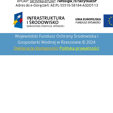
ePUAP:
Skrzynka ePUAP
:
/wfosigw_rz/SkrytkaESP
Adres do e-Doręczeń: AE:PL-55516-58184-ASDDT-13
Wojewódzki Fundusz Ochrony Środowiska i
Gospodarki Wodnej w Rzeszowie © 2024
Deklaracja dostępności
Polityka prywatności