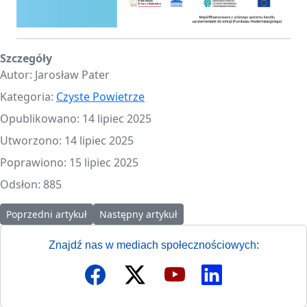
Szczegóły
Autor:
Jarosław Pater
Kategoria:
Czyste Powietrze
Opublikowano: 14 lipiec 2025
Utworzono: 14 lipiec 2025
Poprawiono: 15 lipiec 2025
Odsłon: 885
Poprzedni artykuł: Nabór na kotły gazowe od 15.07.2025r.
Następny artykuł: Zbliża się koniec okresu 
Poprzedni artykuł
Następny artykuł
Znajdź nas w mediach społecznościowych: