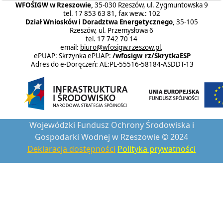
WFOŚIGW w Rzeszowie,
35-030 Rzeszów, ul. Zygmuntowska 9
tel. 17 853 63 81, fax wew.: 102
Dział Wniosków i Doradztwa Energetycznego,
35-105
Rzeszów, ul. Przemysłowa 6
tel. 17 742 70 14
email:
biuro@wfosigw.rzeszow.pl
,
ePUAP:
Skrzynka ePUAP
:
/wfosigw_rz/SkrytkaESP
Adres do e-Doręczeń: AE:PL-55516-58184-ASDDT-13
Wojewódzki Fundusz Ochrony Środowiska i
Gospodarki Wodnej w Rzeszowie © 2024
Deklaracja dostępności
Polityka prywatności