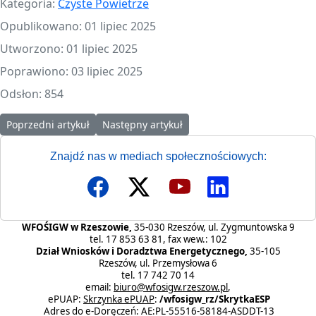
Kategoria:
Czyste Powietrze
Opublikowano: 01 lipiec 2025
Utworzono: 01 lipiec 2025
Poprawiono: 03 lipiec 2025
Odsłon: 854
Poprzedni artykuł: Wznowienie naboru na dotacje do kotłów gaz
Następny artykuł: Tabela kosztów jednostko
Poprzedni artykuł
Następny artykuł
Znajdź nas w mediach społecznościowych:
WFOŚIGW w Rzeszowie,
35-030 Rzeszów, ul. Zygmuntowska 9
tel. 17 853 63 81, fax wew.: 102
Dział Wniosków i Doradztwa Energetycznego,
35-105
Rzeszów, ul. Przemysłowa 6
tel. 17 742 70 14
email:
biuro@wfosigw.rzeszow.pl
,
ePUAP:
Skrzynka ePUAP
:
/wfosigw_rz/SkrytkaESP
Adres do e-Doręczeń: AE:PL-55516-58184-ASDDT-13