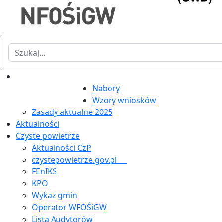
Szukaj
Nabory
Wzory wniosków
Zasady aktualne 2025
Aktualności
Czyste powietrze
Aktualności CzP
czystepowietrze.gov.pl
FEnIKS
KPO
Wykaz gmin
Operator WFOŚiGW
Lista Audytorów