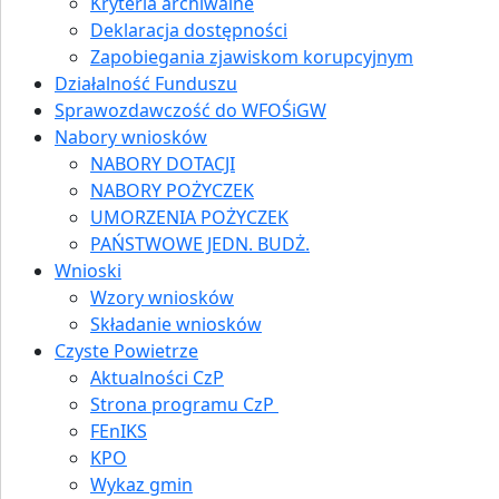
Kryteria archiwalne
Deklaracja dostępności
Zapobiegania zjawiskom korupcyjnym
Działalność Funduszu
Sprawozdawczość do WFOŚiGW
Nabory wniosków
NABORY DOTACJI
NABORY POŻYCZEK
UMORZENIA POŻYCZEK
PAŃSTWOWE JEDN. BUDŻ.
Wnioski
Wzory wniosków
Składanie wniosków
Czyste Powietrze
Aktualności CzP
Strona programu CzP
FEnIKS
KPO
Wykaz gmin