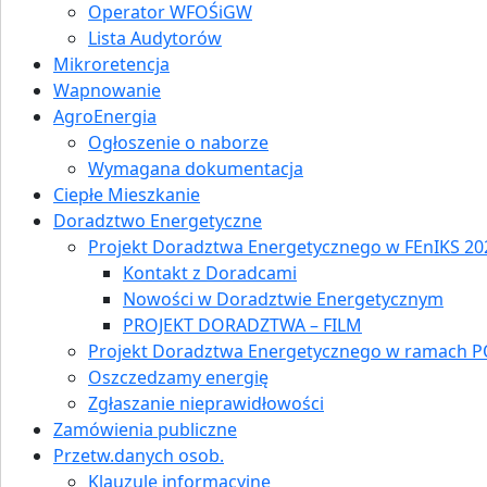
Operator WFOŚiGW
Lista Audytorów
Mikroretencja
Wapnowanie
AgroEnergia
Ogłoszenie o naborze
Wymagana dokumentacja
Ciepłe Mieszkanie
Doradztwo Energetyczne
Projekt Doradztwa Energetycznego w FEnIKS 202
Kontakt z Doradcami
Nowości w Doradztwie Energetycznym
PROJEKT DORADZTWA – FILM
Projekt Doradztwa Energetycznego w ramach P
Oszczedzamy energię
Zgłaszanie nieprawidłowości
Zamówienia publiczne
Przetw.danych osob.
Klauzule informacyjne