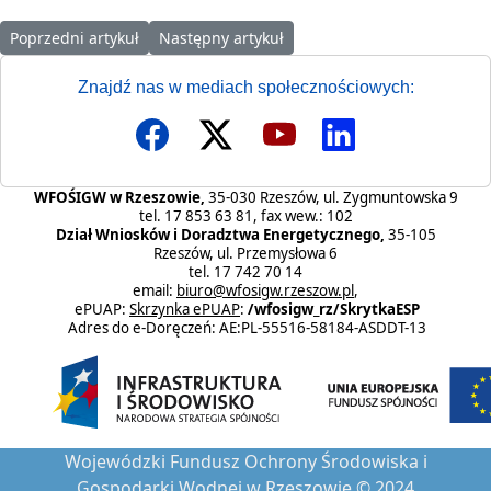
Poprzedni artykuł: Informacja dot. obliczania nadwyżki dochodó
Następny artykuł: Informacja dot. obliczani
Poprzedni artykuł
Następny artykuł
Znajdź nas w mediach społecznościowych:
WFOŚIGW w Rzeszowie,
35-030 Rzeszów, ul. Zygmuntowska 9
tel. 17 853 63 81, fax wew.: 102
Dział Wniosków i Doradztwa Energetycznego,
35-105
Rzeszów, ul. Przemysłowa 6
tel. 17 742 70 14
email:
biuro@wfosigw.rzeszow.pl
,
ePUAP:
Skrzynka ePUAP
:
/wfosigw_rz/SkrytkaESP
Adres do e-Doręczeń: AE:PL-55516-58184-ASDDT-13
Wojewódzki Fundusz Ochrony Środowiska i
Gospodarki Wodnej w Rzeszowie © 2024