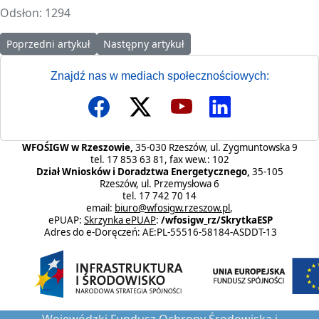
Odsłon: 1294
Poprzedni artykuł: Klauzula informacyjna o przetwarzaniu dany
Następny artykuł: Klauzula informacyjna do
Poprzedni artykuł
Następny artykuł
Znajdź nas w mediach społecznościowych:
WFOŚIGW w Rzeszowie,
35-030 Rzeszów, ul. Zygmuntowska 9
tel. 17 853 63 81, fax wew.: 102
Dział Wniosków i Doradztwa Energetycznego,
35-105
Rzeszów, ul. Przemysłowa 6
tel. 17 742 70 14
email:
biuro@wfosigw.rzeszow.pl
,
ePUAP:
Skrzynka ePUAP
:
/wfosigw_rz/SkrytkaESP
Adres do e-Doręczeń: AE:PL-55516-58184-ASDDT-13
Wojewódzki Fundusz Ochrony Środowiska i