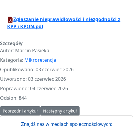
Zgłaszanie nieprawidłowości i niezgodności z
KPP i KPON.pdf
Szczegóły
Autor:
Marcin Pasieka
Kategoria:
Mikroretencja
Opublikowano: 03 czerwiec 2026
Utworzono: 03 czerwiec 2026
Poprawiono: 04 czerwiec 2026
Odsłon: 844
Poprzedni artykuł: Mikroretencja – środki wciąż czekają na mies
Następny artykuł: Dokumentacja naboru M
Poprzedni artykuł
Następny artykuł
Znajdź nas w mediach społecznościowych: