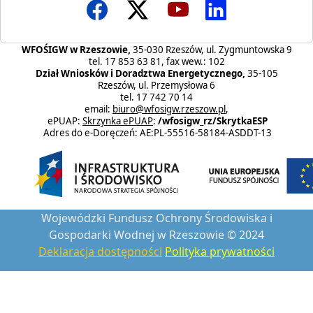
WFOŚIGW w Rzeszowie,
35-030 Rzeszów, ul. Zygmuntowska 9
tel. 17 853 63 81, fax wew.: 102
Dział Wniosków i Doradztwa Energetycznego,
35-105
Rzeszów, ul. Przemysłowa 6
tel. 17 742 70 14
email:
biuro@wfosigw.rzeszow.pl
,
ePUAP:
Skrzynka ePUAP
:
/wfosigw_rz/SkrytkaESP
Adres do e-Doręczeń: AE:PL-55516-58184-ASDDT-13
Wojewódzki Fundusz Ochrony Środowiska i
Gospodarki Wodnej w Rzeszowie © 2024
Deklaracja dostępności
Polityka prywatności