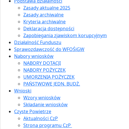
Podstawa działalności
Zasady aktualne 2025
Zasady archiwalne
Kryteria archiwalne
Deklaracja dostępności
Zapobiegania zjawiskom korupcyjnym
Działalność Funduszu
Sprawozdawczość do WFOŚiGW
Nabory wniosków
NABORY DOTACJI
NABORY POŻYCZEK
UMORZENIA POŻYCZEK
PAŃSTWOWE JEDN. BUDŻ.
Wnioski
Wzory wniosków
Składanie wniosków
Czyste Powietrze
Aktualności CzP
Strona programu CzP