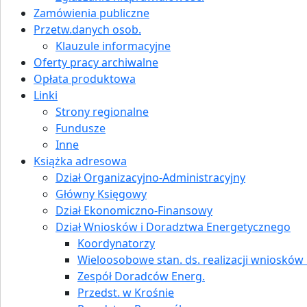
Zamówienia publiczne
Przetw.danych osob.
Klauzule informacyjne
Oferty pracy archiwalne
Opłata produktowa
Linki
Strony regionalne
Fundusze
Inne
Książka adresowa
Dział Organizacyjno-Administracyjny
Główny Księgowy
Dział Ekonomiczno-Finansowy
Dział Wniosków i Doradztwa Energetycznego
Koordynatorzy
Wieloosobowe stan. ds. realizacji wniosków i
Zespół Doradców Energ.
Przedst. w Krośnie