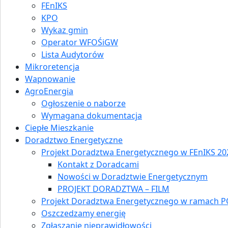
FEnIKS
KPO
Wykaz gmin
Operator WFOŚiGW
Lista Audytorów
Mikroretencja
Wapnowanie
AgroEnergia
Ogłoszenie o naborze
Wymagana dokumentacja
Ciepłe Mieszkanie
Doradztwo Energetyczne
Projekt Doradztwa Energetycznego w FEnIKS 202
Kontakt z Doradcami
Nowości w Doradztwie Energetycznym
PROJEKT DORADZTWA – FILM
Projekt Doradztwa Energetycznego w ramach P
Oszczedzamy energię
Zgłaszanie nieprawidłowości