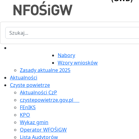
Szukaj
Nabory
Wzory wniosków
Zasady aktualne 2025
Aktualności
Czyste powietrze
Aktualności CzP
czystepowietrze.gov.pl
FEnIKS
KPO
Wykaz gmin
Operator WFOŚiGW
Lista Audytorów