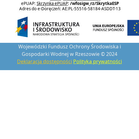
ePUAP:
Skrzynka ePUAP
:
/wfosigw_rz/SkrytkaESP
Adres do e-Doręczeń: AE:PL-55516-58184-ASDDT-13
Wojewódzki Fundusz Ochrony Środowiska i
Gospodarki Wodnej w Rzeszowie © 2024
Deklaracja dostępności
Polityka prywatności