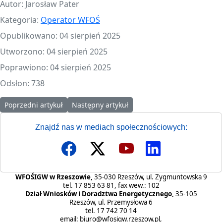
Autor:
Jarosław Pater
Kategoria:
Operator WFOŚ
Opublikowano: 04 sierpień 2025
Utworzono: 04 sierpień 2025
Poprawiono: 04 sierpień 2025
Odsłon: 738
Poprzedni artykuł: Przedłużenie naboru w okresie przejściowym
Następny artykuł: Zapisy na konsultacje w c
Poprzedni artykuł
Następny artykuł
Znajdź nas w mediach społecznościowych:
WFOŚIGW w Rzeszowie,
35-030 Rzeszów, ul. Zygmuntowska 9
tel. 17 853 63 81, fax wew.: 102
Dział Wniosków i Doradztwa Energetycznego,
35-105
Rzeszów, ul. Przemysłowa 6
tel. 17 742 70 14
email:
biuro@wfosigw.rzeszow.pl
,