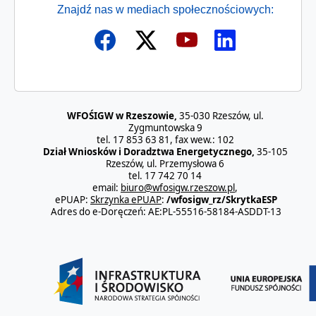
Znajdź nas w mediach społecznościowych:
WFOŚIGW w Rzeszowie,
35-030 Rzeszów, ul.
Zygmuntowska 9
tel. 17 853 63 81, fax wew.: 102
Dział Wniosków i Doradztwa Energetycznego,
35-105
Rzeszów, ul. Przemysłowa 6
tel. 17 742 70 14
email:
biuro@wfosigw.rzeszow.pl
,
ePUAP:
Skrzynka ePUAP
:
/wfosigw_rz/SkrytkaESP
Adres do e-Doręczeń: AE:PL-55516-58184-ASDDT-13