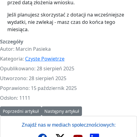
przed datą złożenia wniosku.
Jeśli planujesz skorzystać z dotacji na wcześniejsze
wydatki, nie zwlekaj - masz czas do końca tego
miesiąca.
Szczegóły
Autor:
Marcin Pasieka
Kategoria:
Czyste Powietrze
Opublikowano: 28 sierpień 2025
Utworzono: 28 sierpień 2025
Poprawiono: 15 październik 2025
Odsłon: 1111
Poprzedni artykuł: Wnioski na kotły gazowe wciąż można składać
Następny artykuł: Czasowe zawieszenie wybra
Poprzedni artykuł
Następny artykuł
Znajdź nas w mediach społecznościowych: