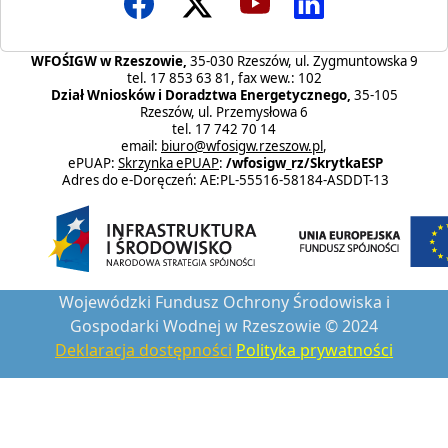
WFOŚIGW w Rzeszowie,
35-030 Rzeszów, ul. Zygmuntowska 9
tel. 17 853 63 81, fax wew.: 102
Dział Wniosków i Doradztwa Energetycznego,
35-105
Rzeszów, ul. Przemysłowa 6
tel. 17 742 70 14
email:
biuro@wfosigw.rzeszow.pl
,
ePUAP:
Skrzynka ePUAP
:
/wfosigw_rz/SkrytkaESP
Adres do e-Doręczeń: AE:PL-55516-58184-ASDDT-13
Wojewódzki Fundusz Ochrony Środowiska i
Gospodarki Wodnej w Rzeszowie © 2024
Deklaracja dostępności
Polityka prywatności