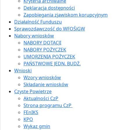
Kryteria archiwalne
Deklaracja dostępności
Zapobiegania zjawiskom korupcyjnym
Działalność Funduszu
Sprawozdawczość do WFOŚiGW
Nabory wniosków
NABORY DOTACJI
NABORY POŻYCZEK
UMORZENIA POŻYCZEK
PAŃSTWOWE JEDN. BUDŻ.
Wnioski
Wzory wniosków
Składanie wniosków
Czyste Powietrze
Aktualności CzP
Strona programu CzP
FEnIKS
KPO
Wykaz gmin