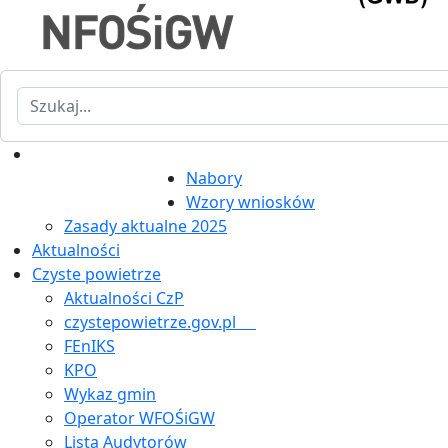
Szukaj
Nabory
Wzory wniosków
Zasady aktualne 2025
Aktualności
Czyste powietrze
Aktualności CzP
czystepowietrze.gov.pl
FEnIKS
KPO
Wykaz gmin
Operator WFOŚiGW
Lista Audytorów