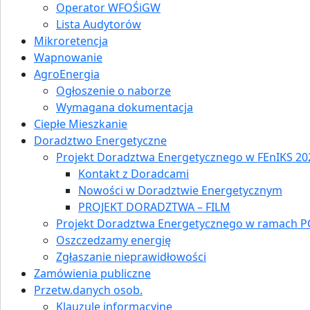
Operator WFOŚiGW
Lista Audytorów
Mikroretencja
Wapnowanie
AgroEnergia
Ogłoszenie o naborze
Wymagana dokumentacja
Ciepłe Mieszkanie
Doradztwo Energetyczne
Projekt Doradztwa Energetycznego w FEnIKS 202
Kontakt z Doradcami
Nowości w Doradztwie Energetycznym
PROJEKT DORADZTWA – FILM
Projekt Doradztwa Energetycznego w ramach P
Oszczedzamy energię
Zgłaszanie nieprawidłowości
Zamówienia publiczne
Przetw.danych osob.
Klauzule informacyjne