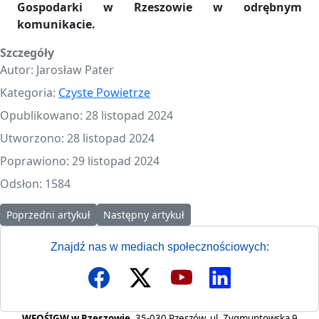
Gospodarki w Rzeszowie w odrębnym
komunikacie.
Szczegóły
Autor:
Jarosław Pater
Kategoria:
Czyste Powietrze
Opublikowano: 28 listopad 2024
Utworzono: 28 listopad 2024
Poprawiono: 29 listopad 2024
Odsłon: 1584
Poprzedni artykuł: Czyste Powietrze z większym budżetem!
Następny artykuł: Komunikat prasowy na tem
Poprzedni artykuł
Następny artykuł
Znajdź nas w mediach społecznościowych:
WFOŚIGW w Rzeszowie,
35-030 Rzeszów, ul. Zygmuntowska 9