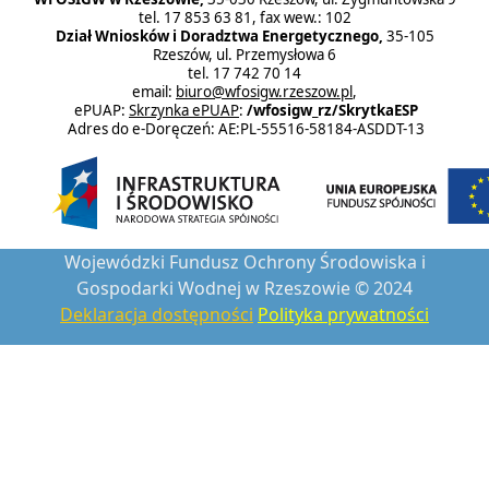
tel. 17 853 63 81, fax wew.: 102
Dział Wniosków i Doradztwa Energetycznego,
35-105
Rzeszów, ul. Przemysłowa 6
tel. 17 742 70 14
email:
biuro@wfosigw.rzeszow.pl
,
ePUAP:
Skrzynka ePUAP
:
/wfosigw_rz/SkrytkaESP
Adres do e-Doręczeń: AE:PL-55516-58184-ASDDT-13
Wojewódzki Fundusz Ochrony Środowiska i
Gospodarki Wodnej w Rzeszowie © 2024
Deklaracja dostępności
Polityka prywatności