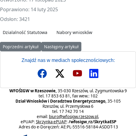
Poprawiono: 14 luty 2025
Odsłon: 3421
Dzialalność Statutowa
Nabory wniosków
Poprzedni artykuł: 📃Wzory wniosków obowiązujące od 09.01.2023 
Następny artykuł: WZORY DOKUMENTÓW DO P
Poprzedni artykuł
Następny artykuł
Znajdź nas w mediach społecznościowych:
WFOŚIGW w Rzeszowie,
35-030 Rzeszów, ul. Zygmuntowska 9
tel. 17 853 63 81, fax wew.: 102
Dział Wniosków i Doradztwa Energetycznego,
35-105
Rzeszów, ul. Przemysłowa 6
tel. 17 742 70 14
email:
biuro@wfosigw.rzeszow.pl
,
ePUAP:
Skrzynka ePUAP
:
/wfosigw_rz/SkrytkaESP
Adres do e-Doręczeń: AE:PL-55516-58184-ASDDT-13