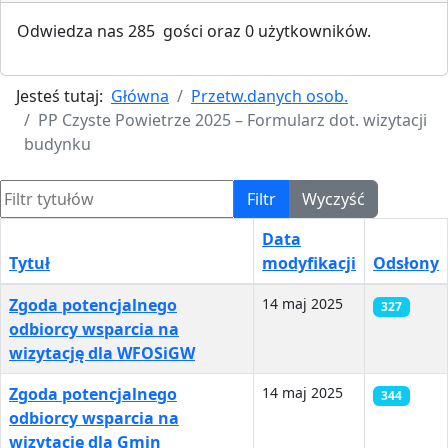
Odwiedza nas 285 gości oraz 0 użytkowników.
Jesteś tutaj:
Główna
Przetw.danych osob.
PP Czyste Powietrze 2025 – Formularz dot. wizytacji
budynku
Filtr tytułów
Filtr
Wyczyść
Data
Tytuł
modyfikacji
Odsłony
Spis artykułów
Zgoda potencjalnego
14 maj 2025
327
odbiorcy wsparcia na
wizytację dla WFOSiGW
Zgoda potencjalnego
14 maj 2025
344
odbiorcy wsparcia na
wizytację dla Gmin