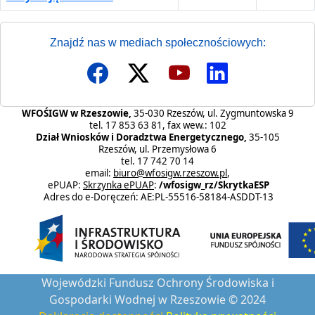
Znajdź nas w mediach społecznościowych:
WFOŚIGW w Rzeszowie,
35-030 Rzeszów, ul. Zygmuntowska 9
tel. 17 853 63 81, fax wew.: 102
Dział Wniosków i Doradztwa Energetycznego,
35-105
Rzeszów, ul. Przemysłowa 6
tel. 17 742 70 14
email:
biuro@wfosigw.rzeszow.pl
,
ePUAP:
Skrzynka ePUAP
:
/wfosigw_rz/SkrytkaESP
Adres do e-Doręczeń: AE:PL-55516-58184-ASDDT-13
Wojewódzki Fundusz Ochrony Środowiska i
Gospodarki Wodnej w Rzeszowie © 2024