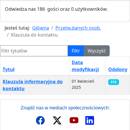
Odwiedza nas 186 gości oraz 0 użytkowników.
Jesteś tutaj:
Główna
Przetw.danych osob.
Klauzula do kontaktu
Filtr tytułów
Filtr
Wyczyść
Data
Tytuł
modyfikacji
Odsłony
Spis artykułów
Klauzula informacyjna do
01 kwiecień
315
2025
kontaktu
Znajdź nas w mediach społecznościowych: