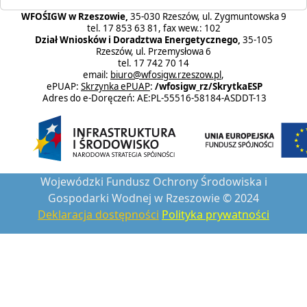
WFOŚIGW w Rzeszowie,
35-030 Rzeszów, ul. Zygmuntowska 9
tel. 17 853 63 81, fax wew.: 102
Dział Wniosków i Doradztwa Energetycznego,
35-105
Rzeszów, ul. Przemysłowa 6
tel. 17 742 70 14
email:
biuro@wfosigw.rzeszow.pl
,
ePUAP:
Skrzynka ePUAP
:
/wfosigw_rz/SkrytkaESP
Adres do e-Doręczeń: AE:PL-55516-58184-ASDDT-13
Wojewódzki Fundusz Ochrony Środowiska i
Gospodarki Wodnej w Rzeszowie © 2024
Deklaracja dostępności
Polityka prywatności