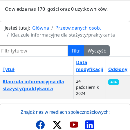
Odwiedza nas 170 gości oraz 0 użytkowników.
Jesteś tutaj:
Główna
Przetw.danych osob.
Klauzule informacyjne dla stażysty/praktykanta
Filtr tytułów
Filtr
Wyczyść
Data
Tytuł
modyfikacji
Odsłony
Spis artykułów
Klauzula informacyjna dla
24
404
październik
stażysty/praktykanta
2024
Znajdź nas w mediach społecznościowych: