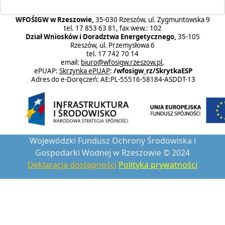
WFOŚIGW w Rzeszowie,
35-030 Rzeszów, ul. Zygmuntowska 9
tel. 17 853 63 81, fax wew.: 102
Dział Wniosków i Doradztwa Energetycznego,
35-105
Rzeszów, ul. Przemysłowa 6
tel. 17 742 70 14
email:
biuro@wfosigw.rzeszow.pl
,
ePUAP:
Skrzynka ePUAP
:
/wfosigw_rz/SkrytkaESP
Adres do e-Doręczeń: AE:PL-55516-58184-ASDDT-13
Wojewódzki Fundusz Ochrony Środowiska i
Gospodarki Wodnej w Rzeszowie © 2024
Deklaracja dostępności
Polityka prywatności