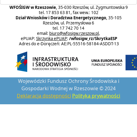
WFOŚIGW w Rzeszowie,
35-030 Rzeszów, ul. Zygmuntowska 9
tel. 17 853 63 81, fax wew.: 102
Dział Wniosków i Doradztwa Energetycznego,
35-105
Rzeszów, ul. Przemysłowa 6
tel. 17 742 70 14
email:
biuro@wfosigw.rzeszow.pl
,
ePUAP:
Skrzynka ePUAP
:
/wfosigw_rz/SkrytkaESP
Adres do e-Doręczeń: AE:PL-55516-58184-ASDDT-13
Wojewódzki Fundusz Ochrony Środowiska i
Gospodarki Wodnej w Rzeszowie © 2024
Deklaracja dostępności
Polityka prywatności