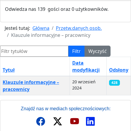
Odwiedza nas 139 gości oraz 0 użytkowników.
Jesteś tutaj:
Główna
Przetw.danych osob.
Klauzule informacyjne – pracownicy
Filtr tytułów
Filtr
Wyczyść
Data
Tytuł
modyfikacji
Odsłony
Spis artykułów
Klauzule informacyjne –
20 wrzesień
428
2024
pracownicy
Znajdź nas w mediach społecznościowych: