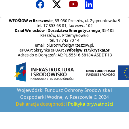
WFOŚIGW w Rzeszowie,
35-030 Rzeszów, ul. Zygmuntowska 9
tel. 17 853 63 81, fax wew.: 102
Dział Wniosków i Doradztwa Energetycznego,
35-105
Rzeszów, ul. Przemysłowa 6
tel. 17 742 70 14
email:
biuro@wfosigw.rzeszow.pl
,
ePUAP:
Skrzynka ePUAP
:
/wfosigw_rz/SkrytkaESP
Adres do e-Doręczeń: AE:PL-55516-58184-ASDDT-13
Wojewódzki Fundusz Ochrony Środowiska i
Gospodarki Wodnej w Rzeszowie © 2024
Deklaracja dostępności
Polityka prywatności