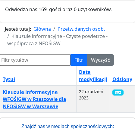
Odwiedza nas 169 gości oraz 0 użytkowników.
Jesteś tutaj:
Główna
Przetw.danych osob.
Klauzule informacyjne - Czyste powietrze -
współpraca z NFOŚiGW
Filtr tytułów
Filtr
Wyczyść
Data
Tytuł
modyfikacji
Odsłony
Spis artykułów
Klauzula informacyjna
22 grudzień
802
2023
WFOŚiGW w Rzeszowie dla
NFOŚiGW w Warszawie
Znajdź nas w mediach społecznościowych: