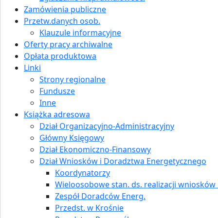
Zamówienia publiczne
Przetw.danych osob.
Klauzule informacyjne
Oferty pracy archiwalne
Opłata produktowa
Linki
Strony regionalne
Fundusze
Inne
Książka adresowa
Dział Organizacyjno-Administracyjny
Główny Księgowy
Dział Ekonomiczno-Finansowy
Dział Wniosków i Doradztwa Energetycznego
Koordynatorzy
Wieloosobowe stan. ds. realizacji wniosków i
Zespół Doradców Energ.
Przedst. w Krośnie