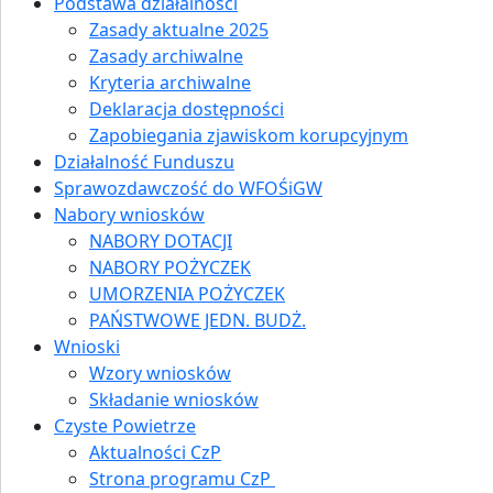
Podstawa działalności
Zasady aktualne 2025
Zasady archiwalne
Kryteria archiwalne
Deklaracja dostępności
Zapobiegania zjawiskom korupcyjnym
Działalność Funduszu
Sprawozdawczość do WFOŚiGW
Nabory wniosków
NABORY DOTACJI
NABORY POŻYCZEK
UMORZENIA POŻYCZEK
PAŃSTWOWE JEDN. BUDŻ.
Wnioski
Wzory wniosków
Składanie wniosków
Czyste Powietrze
Aktualności CzP
Strona programu CzP