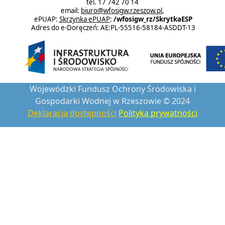
tel. 17 742 70 14
email:
biuro@wfosigw.rzeszow.pl
,
ePUAP:
Skrzynka ePUAP
:
/wfosigw_rz/SkrytkaESP
Adres do e-Doręczeń: AE:PL-55516-58184-ASDDT-13
Wojewódzki Fundusz Ochrony Środowiska i
Gospodarki Wodnej w Rzeszowie © 2024
Deklaracja dostępności
Polityka prywatności