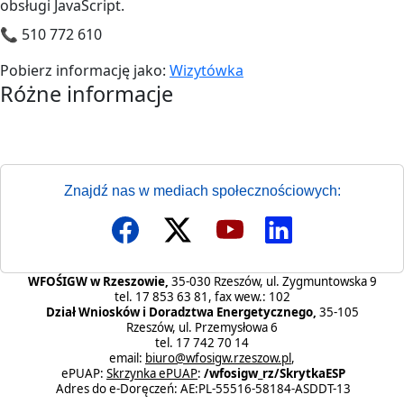
obsługi JavaScript.
📞 510 772 610
Pobierz informację jako:
Wizytówka
Różne informacje
Różne informacje
Znajdź nas w mediach społecznościowych:
WFOŚIGW w Rzeszowie,
35-030 Rzeszów, ul. Zygmuntowska 9
tel. 17 853 63 81, fax wew.: 102
Dział Wniosków i Doradztwa Energetycznego,
35-105
Rzeszów, ul. Przemysłowa 6
tel. 17 742 70 14
email:
biuro@wfosigw.rzeszow.pl
,
ePUAP:
Skrzynka ePUAP
:
/wfosigw_rz/SkrytkaESP
Adres do e-Doręczeń: AE:PL-55516-58184-ASDDT-13