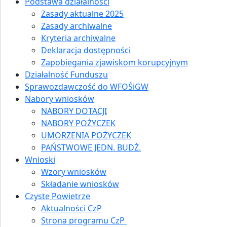
Podstawa działalności
Zasady aktualne 2025
Zasady archiwalne
Kryteria archiwalne
Deklaracja dostępności
Zapobiegania zjawiskom korupcyjnym
Działalność Funduszu
Sprawozdawczość do WFOŚiGW
Nabory wniosków
NABORY DOTACJI
NABORY POŻYCZEK
UMORZENIA POŻYCZEK
PAŃSTWOWE JEDN. BUDŻ.
Wnioski
Wzory wniosków
Składanie wniosków
Czyste Powietrze
Aktualności CzP
Strona programu CzP