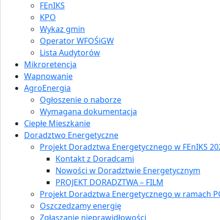
FEnIKS
KPO
Wykaz gmin
Operator WFOŚiGW
Lista Audytorów
Mikroretencja
Wapnowanie
AgroEnergia
Ogłoszenie o naborze
Wymagana dokumentacja
Ciepłe Mieszkanie
Doradztwo Energetyczne
Projekt Doradztwa Energetycznego w FEnIKS 202
Kontakt z Doradcami
Nowości w Doradztwie Energetycznym
PROJEKT DORADZTWA – FILM
Projekt Doradztwa Energetycznego w ramach P
Oszczedzamy energię
Zgłaszanie nieprawidłowości