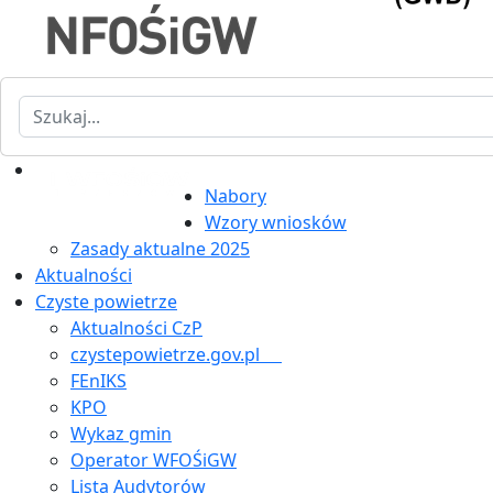
Szukaj
Nabory
Wzory wniosków
Zasady aktualne 2025
Aktualności
Czyste powietrze
Aktualności CzP
czystepowietrze.gov.pl
FEnIKS
KPO
Wykaz gmin
Operator WFOŚiGW
Lista Audytorów