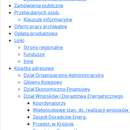
Zamówienia publiczne
Przetw.danych osob.
Klauzule informacyjne
Oferty pracy archiwalne
Opłata produktowa
Linki
Strony regionalne
Fundusze
Inne
Książka adresowa
Dział Organizacyjno-Administracyjny
Główny Księgowy
Dział Ekonomiczno-Finansowy
Dział Wniosków i Doradztwa Energetycznego
Koordynatorzy
Wieloosobowe stan. ds. realizacji wniosków i
Zespół Doradców Energ.
Przedst. w Krośnie