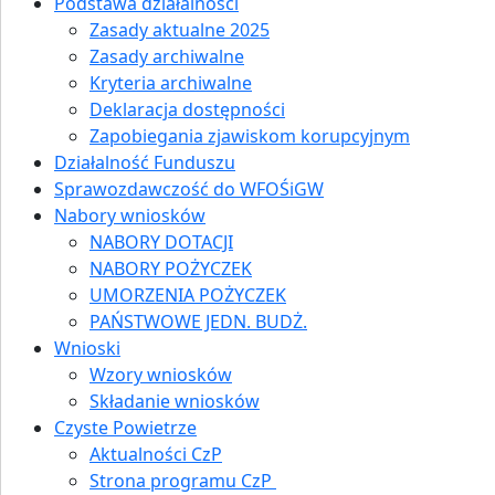
Podstawa działalności
Zasady aktualne 2025
Zasady archiwalne
Kryteria archiwalne
Deklaracja dostępności
Zapobiegania zjawiskom korupcyjnym
Działalność Funduszu
Sprawozdawczość do WFOŚiGW
Nabory wniosków
NABORY DOTACJI
NABORY POŻYCZEK
UMORZENIA POŻYCZEK
PAŃSTWOWE JEDN. BUDŻ.
Wnioski
Wzory wniosków
Składanie wniosków
Czyste Powietrze
Aktualności CzP
Strona programu CzP