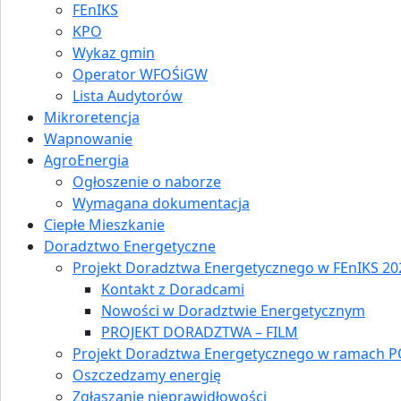
FEnIKS
KPO
Wykaz gmin
Operator WFOŚiGW
Lista Audytorów
Mikroretencja
Wapnowanie
AgroEnergia
Ogłoszenie o naborze
Wymagana dokumentacja
Ciepłe Mieszkanie
Doradztwo Energetyczne
Projekt Doradztwa Energetycznego w FEnIKS 202
Kontakt z Doradcami
Nowości w Doradztwie Energetycznym
PROJEKT DORADZTWA – FILM
Projekt Doradztwa Energetycznego w ramach P
Oszczedzamy energię
Zgłaszanie nieprawidłowości