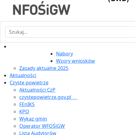
Szukaj
Nabory
Wzory wniosków
Zasady aktualne 2025
Aktualności
Czyste powietrze
Aktualności CzP
czystepowietrze.gov.pl
FEnIKS
KPO
Wykaz gmin
Operator WFOŚiGW
Lista Audytorów