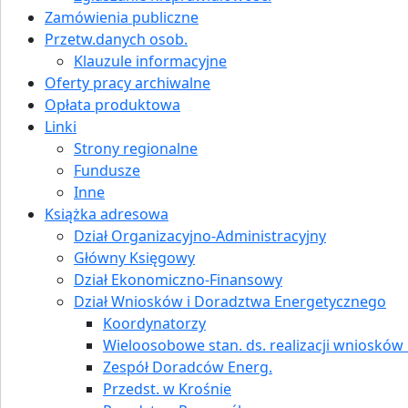
Zamówienia publiczne
Przetw.danych osob.
Klauzule informacyjne
Oferty pracy archiwalne
Opłata produktowa
Linki
Strony regionalne
Fundusze
Inne
Książka adresowa
Dział Organizacyjno-Administracyjny
Główny Księgowy
Dział Ekonomiczno-Finansowy
Dział Wniosków i Doradztwa Energetycznego
Koordynatorzy
Wieloosobowe stan. ds. realizacji wniosków i
Zespół Doradców Energ.
Przedst. w Krośnie