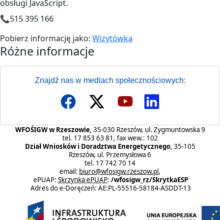
obsługi JavaScript.
📞515 395 166
Pobierz informację jako:
Wizytówka
Różne informacje
Różne informacje
Znajdź nas w mediach społecznościowych:
WFOŚIGW w Rzeszowie,
35-030 Rzeszów, ul. Zygmuntowska 9
tel. 17 853 63 81, fax wew.: 102
Dział Wniosków i Doradztwa Energetycznego,
35-105
Rzeszów, ul. Przemysłowa 6
tel. 17 742 70 14
email:
biuro@wfosigw.rzeszow.pl
,
ePUAP:
Skrzynka ePUAP
:
/wfosigw_rz/SkrytkaESP
Adres do e-Doręczeń: AE:PL-55516-58184-ASDDT-13