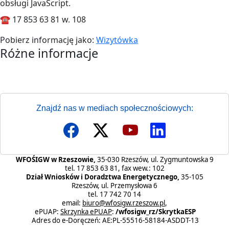
obsługi JavaScript.
☎️ 17 853 63 81 w. 108
Pobierz informację jako:
Wizytówka
Różne informacje
Różne informacje
Znajdź nas w mediach społecznościowych:
WFOŚIGW w Rzeszowie,
35-030 Rzeszów, ul. Zygmuntowska 9
tel. 17 853 63 81, fax wew.: 102
Dział Wniosków i Doradztwa Energetycznego,
35-105
Rzeszów, ul. Przemysłowa 6
tel. 17 742 70 14
email:
biuro@wfosigw.rzeszow.pl
,
ePUAP:
Skrzynka ePUAP
:
/wfosigw_rz/SkrytkaESP
Adres do e-Doręczeń: AE:PL-55516-58184-ASDDT-13