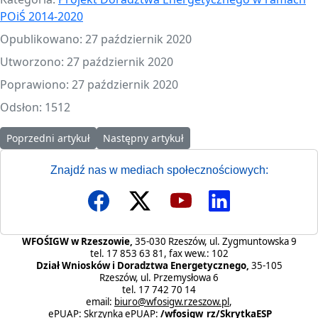
POiŚ 2014-2020
Opublikowano: 27 październik 2020
Utworzono: 27 październik 2020
Poprawiono: 27 październik 2020
Odsłon: 1512
Poprzedni artykuł: Poradnik „Termomodernizacja domu jednorod
Następny artykuł: Cykl webinariów "Finansow
Poprzedni artykuł
Następny artykuł
Znajdź nas w mediach społecznościowych:
WFOŚIGW w Rzeszowie,
35-030 Rzeszów, ul. Zygmuntowska 9
tel. 17 853 63 81, fax wew.: 102
Dział Wniosków i Doradztwa Energetycznego,
35-105
Rzeszów, ul. Przemysłowa 6
tel. 17 742 70 14
email:
biuro@wfosigw.rzeszow.pl
,
ePUAP:
Skrzynka ePUAP
:
/wfosigw_rz/SkrytkaESP