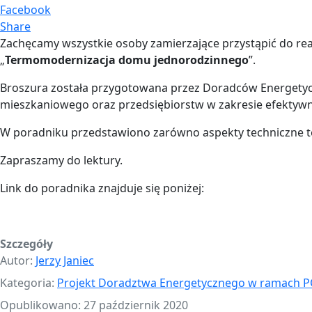
Facebook
Share
Zachęcamy wszystkie osoby zamierzające przystąpić do re
„
Termomodernizacja domu jednorodzinnego
”.
Broszura została przygotowana przez Doradców Energetycz
mieszkaniowego oraz przedsiębiorstw w zakresie efektywn
W poradniku przedstawiono zarówno aspekty techniczne te
Zapraszamy do lektury.
Link do poradnika znajduje się poniżej:
Szczegóły
Autor:
Jerzy Janiec
Kategoria:
Projekt Doradztwa Energetycznego w ramach P
Opublikowano: 27 październik 2020