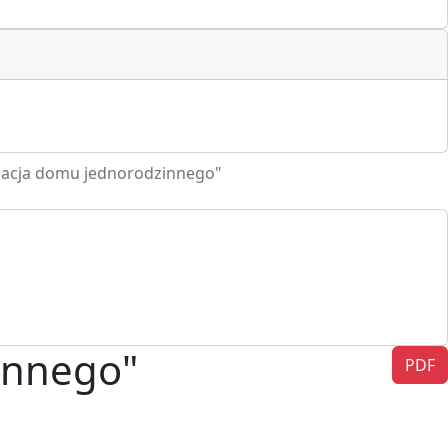
acja domu jednorodzinnego"
innego"
PDF