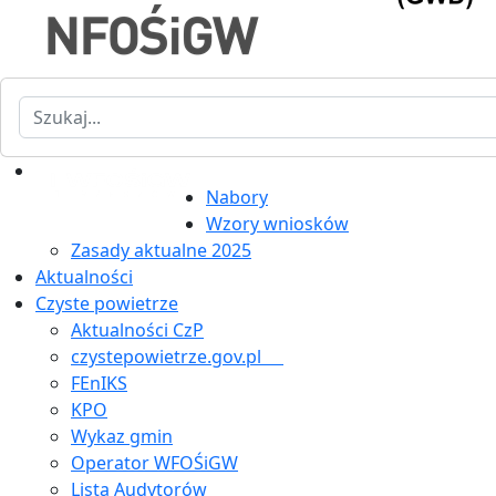
Szukaj
Nabory
Wzory wniosków
Zasady aktualne 2025
Aktualności
Czyste powietrze
Aktualności CzP
czystepowietrze.gov.pl
FEnIKS
KPO
Wykaz gmin
Operator WFOŚiGW
Lista Audytorów