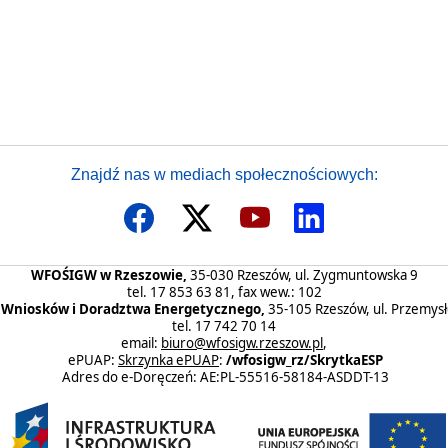
TRZE” - wersja od 21.10.2020 r.
i
Znajdź nas w mediach społecznościowych:
WFOŚIGW w Rzeszowie,
35-030 Rzeszów, ul. Zygmuntowska 9
tel. 17 853 63 81, fax wew.: 102
ł Wniosków i Doradztwa Energetycznego,
35-105 Rzeszów, ul. Przemys
tel. 17 742 70 14
email:
biuro@wfosigw.rzeszow.pl
,
ePUAP:
Skrzynka ePUAP
:
/wfosigw_rz/SkrytkaESP
Adres do e-Doręczeń: AE:PL-55516-58184-ASDDT-13