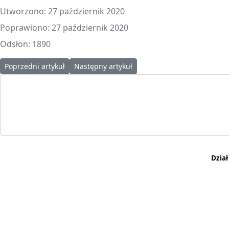
Utworzono: 27 październik 2020
Poprawiono: 27 październik 2020
Odsłon: 1890
Poprzedni artykuł: Webinarium na temat Programu „CZYSTE POWIE
Następny artykuł: Uniwersytet Samorządnośc
Poprzedni artykuł
Następny artykuł
Dzia