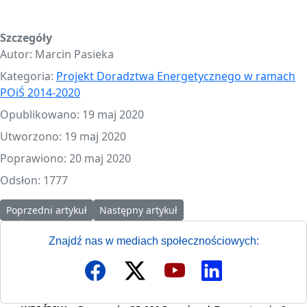
Szczegóły
Autor:
Marcin Pasieka
Kategoria:
Projekt Doradztwa Energetycznego w ramach
POiŚ 2014-2020
Opublikowano: 19 maj 2020
Utworzono: 19 maj 2020
Poprawiono: 20 maj 2020
Odsłon: 1777
Poprzedni artykuł: Cykl webinariów "Finansowania działań w zakr
Następny artykuł: Zapytanie ofertowe 7/2020
Poprzedni artykuł
Następny artykuł
Znajdź nas w mediach społecznościowych: