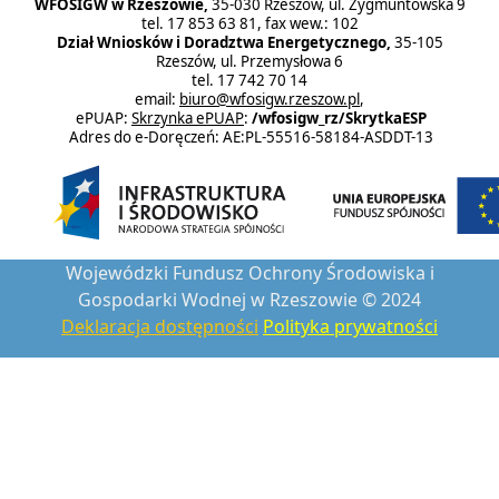
WFOŚIGW w Rzeszowie,
35-030 Rzeszów, ul. Zygmuntowska 9
tel. 17 853 63 81, fax wew.: 102
Dział Wniosków i Doradztwa Energetycznego,
35-105
Rzeszów, ul. Przemysłowa 6
tel. 17 742 70 14
email:
biuro@wfosigw.rzeszow.pl
,
ePUAP:
Skrzynka ePUAP
:
/wfosigw_rz/SkrytkaESP
Adres do e-Doręczeń: AE:PL-55516-58184-ASDDT-13
Wojewódzki Fundusz Ochrony Środowiska i
Gospodarki Wodnej w Rzeszowie © 2024
Deklaracja dostępności
Polityka prywatności